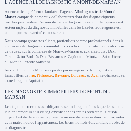
L’AGENCE ALLODIAGNOSTIC À MONT-DE-MARSAN
Au coeur de la préfecture landaise, l’agence
Allodiagnostic de Mont-de-
Marsan
compte de nombreux collaborateurs dont des diagnostiqueurs
certifiés pour réaliser l’ensemble de vos diagnostics sur tout le département.
Acteur majeur du diagnostic immobilier dans les Landes, notre agence est
connue pour sa réactivé et son sérieux.
Nous accompagnons nos clients, particuliers comme professionnels, dans la
réalisation de diagnostics immobiliers pour la vente, location ou réalisation
de travaux sur la commune de Mont-de-Marsan et aux alentours : Dax,
Tarnos, Saint-Paul-lès-Dax, Biscarrosse, Capbreton, Mimizan, Saint-Pierre-
du-Mont ou encore Soustons.
Nos collaborateurs Montois, épaulés par nos agences de diagnostics
immobiliers de
Pau
,
Périgueux
,
Bayonne
,
Bordeaux
et
Agen
se déplacent sur
toute la région Aquitaine.
LES DIAGNOSTICS IMMOBILIERS DE MONT-DE-
MARSAN
Le diagnostic termites est obligatoire selon la région dans laquelle est situé
le bien immobilier : il est réglementé par des arrêtés préfectoraux et son
objectif est de déterminer la présence ou non de termites dans les charpentes
de la maison ou de l’appartement. Les biens montois doivent faire l’objet de
ce diagnostic.