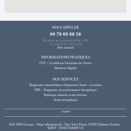
NOUS APPELER
09 70 69 08 58
Du lundi au vendredi de 8h à 20h
Le samedi de 10h à 15h
Non surtaxé
INFORMATIONS PRATIQUES
CGV - Conditions Générales de Ventes
Mentions légales
NOS SERVICES
Diagnostics immobiliers obligatoires Vente - Location
DPE - Diagnostic de performance énergétique
Repérage amiante avant travaux
Audit énergétique
SAS ADX Groupe - Siège administratif - Parc Saint Fiacre 53200 Château-Gontier -
SIRET : 50503704400714