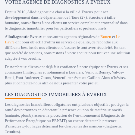
VOTRE AGENCE DE DIAGNOSTICS À EVREUX
Depuis 2010, Allodiagnostic a choisi la ville d’Evreux pour son
développement dans le département de l’Eure (27). Structure à taille
humaine, nous offrons à nos clients un service complet et personnalisé dans
le diagnostic immobilier pour les particuliers et professionnels.
Allodiagnostic Evreux
et nos autres agences régionales de
Rouen
et
Le
Havre
ont pour objectif d’offrir un service de qualité, de répondre aux
différents besoins de nos clients et d’assurer le tout avec réactivité. En tant
que société de services, nous restons à votre écoute pour trouver une solution
adaptée à vos besoins.
De nombreux clients ont déjà fait confiance à notre équipe sur Évreux et ses
communes limitrophes et notamment à Louviers, Vernon, Bernay, Val-de-
Reuil, Pont-Audemer, Gisors, Verneuil-sur-Avre ou Gaillon. Alors n’hésitez-
plus et contactez-nous afin de nous présenter votre projet.
LES DIAGNOSTICS IMMOBILIERS À EVREUX
Les diagnostics immobiliers obligatoires ont plusieurs objectifs : protéger la
santé des personnes en détectant la présence ou non de matériaux nocifs
(amiante, plomb), assurer la protection de l’environnement (Diagnostic de
Performance Énergétique ou ERNMT) ou encore détecter la présence
d’insectes xylophages détruisant les charpentes des maisons (diagnostic
Termites).